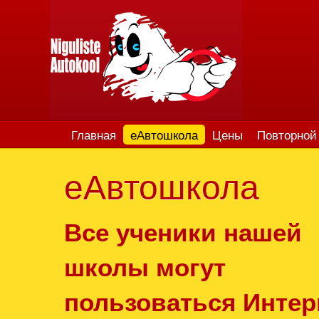
Главная
еАвтошкола
Цены
Повторной 
еАвтошкола
Все ученики нашей
школы могут
пользоваться Интер