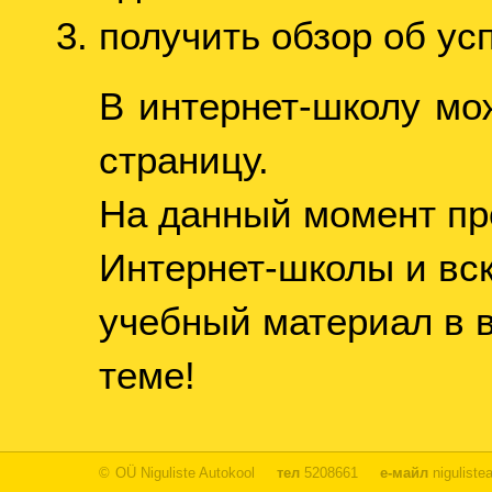
получить обзор об ус
В интернет-школу мо
страницу.
На данный момент пр
Интернет-школы и вс
учебный материал в в
теме!
©
OÜ Niguliste Autokool
тел
5208661
е-майл
niguliste