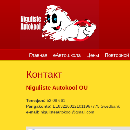
Главная
еАвтошкола
Цены
Повторной 
Контакт
Niguliste Autokool OÜ
Телефон:
52 08 661
Pangakonto:
EE832200221011967775
Swedbank
e-mail:
nigulisteautokool@gmail.com