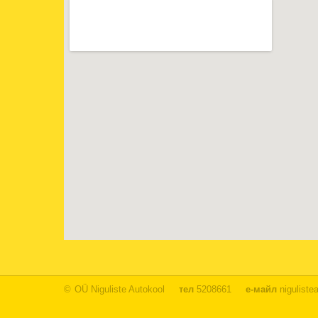
©
OÜ Niguliste Autokool
тел
5208661
е-майл
niguliste